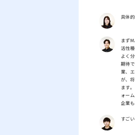
具体
まずM
活性
よく分
期待
業、
が、
ます。
ォーム
企業も
すご