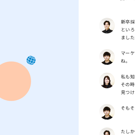
新卒
とい
まし
マーケ
ね。
私も
その
見つ
そも
たし