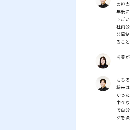
の担
年後に
すご
社内
公募
ること
営業
もち
将来
かった
中々
で自
ジを