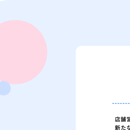
店舗
新た