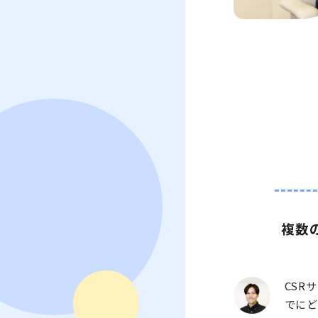
複数
CSR
でに