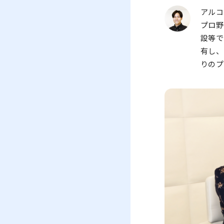
アル
プロ
設等
有し
りの