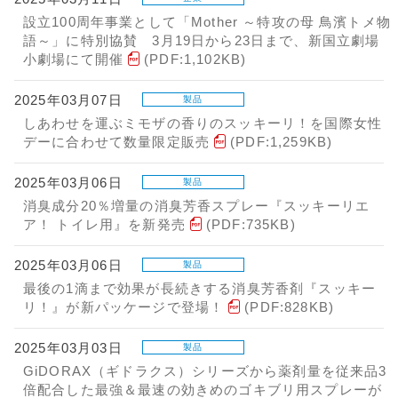
設立100周年事業として「Mother ～特攻の母 鳥濱トメ物
語～」に特別協賛 3月19日から23日まで、新国立劇場
小劇場にて開催
(PDF:1,102KB)
2025年03月07日
製品
しあわせを運ぶミモザの香りのスッキーリ！を国際女性
デーに合わせて数量限定販売
(PDF:1,259KB)
2025年03月06日
製品
消臭成分20％増量の消臭芳香スプレー『スッキーリエ
ア！ トイレ用』を新発売
(PDF:735KB)
2025年03月06日
製品
最後の1滴まで効果が長続きする消臭芳香剤『スッキー
リ！』が新パッケージで登場！
(PDF:828KB)
2025年03月03日
製品
GiDORAX（ギドラクス）シリーズから薬剤量を従来品3
倍配合した最強＆最速の効きめのゴキブリ用スプレーが