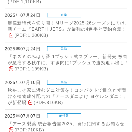
(PDF:1,110KB)
2025年07月24日
企業
麻雀新時代を切り開くMリーグ2025-26シーズンに向け、
新チーム『EARTH JETS』が最強の4選手と契約合意！
(PDF:1,200KB)
2025年07月24日
製品
『ネズミのみはり番 1プッシュ式スプレー』新発売 被害
が急増する秋冬に。すき間に1プッシュで速効追い出し！
(PDF:1,199KB)
2025年07月10日
製品
秋冬こそ家に潜むダニ対策を！コンパクトで目立たず置
ける植物成分配合の『アースダニよけ ヨケルンダニ！』
が新登場
(PDF:816KB)
2025年07月07日
IR情報
「アース製薬 統合報告書2025」発行に関するお知らせ
(PDF:710KB)