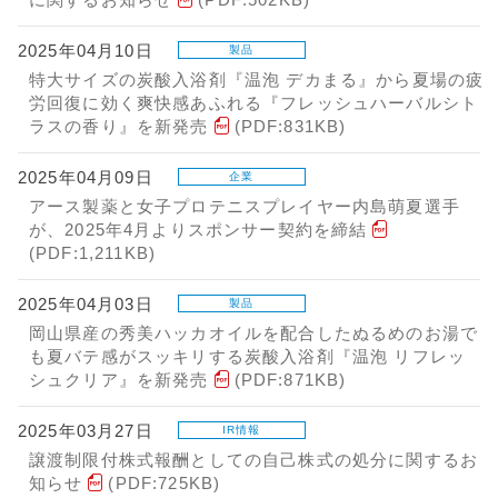
に関するお知らせ
(PDF:502KB)
2025年04月10日
製品
特大サイズの炭酸入浴剤『温泡 デカまる』から夏場の疲
労回復に効く爽快感あふれる『フレッシュハーバルシト
ラスの香り』を新発売
(PDF:831KB)
2025年04月09日
企業
アース製薬と女子プロテニスプレイヤー内島萌夏選手
が、2025年4月よりスポンサー契約を締結
(PDF:1,211KB)
2025年04月03日
製品
岡山県産の秀美ハッカオイルを配合したぬるめのお湯で
も夏バテ感がスッキリする炭酸入浴剤『温泡 リフレッ
シュクリア』を新発売
(PDF:871KB)
2025年03月27日
IR情報
譲渡制限付株式報酬としての自己株式の処分に関するお
知らせ
(PDF:725KB)