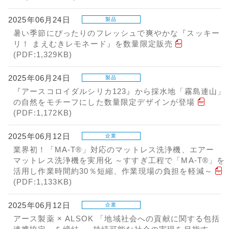
2025年06月24日
製品
暑い季節にぴったりのフレッシュで爽やかな『スッキー
リ！ まえむきレモネード』を数量限定販売
(PDF:1,329KB)
2025年06月24日
製品
『アースコロイダルシリカ123』から採水地「霧島連山」
の自然をモチーフにした数量限定デザインが登場
(PDF:1,172KB)
2025年06月12日
企業
業界初！「MA-T®」対応のマットレス洗浄機、エアー
マットレス洗浄機を実用化 ～すすぎ工程で「MA-T®」を
活用し作業時間約30％短縮、作業現場の負担を軽減～
(PDF:1,133KB)
2025年06月12日
企業
アース製薬 × ALSOK 「地域社会への貢献に関する包括