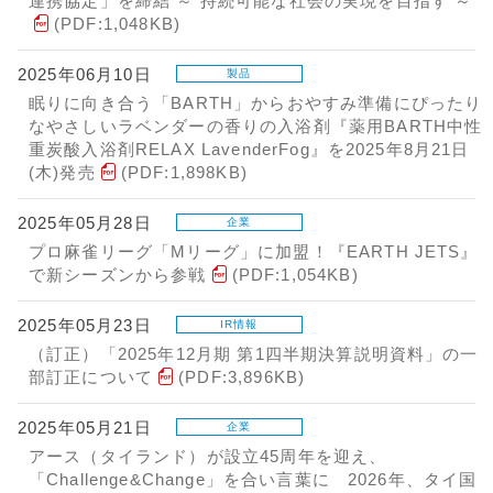
連携協定」を締結 ～ 持続可能な社会の実現を目指す ～
(PDF:1,048KB)
2025年06月10日
製品
眠りに向き合う「BARTH」からおやすみ準備にぴったり
なやさしいラベンダーの香りの入浴剤『薬用BARTH中性
重炭酸入浴剤RELAX LavenderFog』を2025年8月21日
(木)発売
(PDF:1,898KB)
2025年05月28日
企業
プロ麻雀リーグ「Mリーグ」に加盟！『EARTH JETS』
で新シーズンから参戦
(PDF:1,054KB)
2025年05月23日
IR情報
（訂正）「2025年12月期 第1四半期決算説明資料」の一
部訂正について
(PDF:3,896KB)
2025年05月21日
企業
アース（タイランド）が設立45周年を迎え、
「Challenge&Change」を合い言葉に 2026年、タイ国