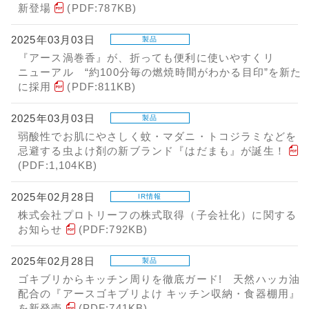
新登場
(PDF:787KB)
2025年03月03日
製品
『アース渦巻香』が、折っても便利に使いやすくリ
ニューアル “約100分毎の燃焼時間がわかる目印”を新た
に採用
(PDF:811KB)
2025年03月03日
製品
弱酸性でお肌にやさしく蚊・マダニ・トコジラミなどを
忌避する虫よけ剤の新ブランド『はだまも』が誕生！
(PDF:1,104KB)
2025年02月28日
IR情報
株式会社プロトリーフの株式取得（子会社化）に関する
お知らせ
(PDF:792KB)
2025年02月28日
製品
ゴキブリからキッチン周りを徹底ガード! 天然ハッカ油
配合の『アースゴキブリよけ キッチン収納・食器棚用』
を新発売
(PDF:741KB)