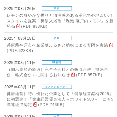
2025年03月26日
製品
レモンの爽やかな香りと清涼感のある湯色で心地よいバ
スタイムを提案！炭酸入浴剤『温泡 瀬戸内レモン』を新
発売
(PDF:833KB)
2025年03月18日
企業
兵庫県神戸市へ企業版ふるさと納税による寄附を実施
(PDF:628KB)
2025年03月11日
IR情報
（開示事項の経過）完全子会社との吸収合併（簡易合
併・略式合併）に関するお知らせ
(PDF:857KB)
2025年03月11日
サステナビリティ
健康経営に特に優れた企業として「健康経営銘柄2025」
に初選定！「健康経営優良法人～ホワイト500～」にも5
年連続で認定
(PDF:746KB)
2025年03月11日
企業