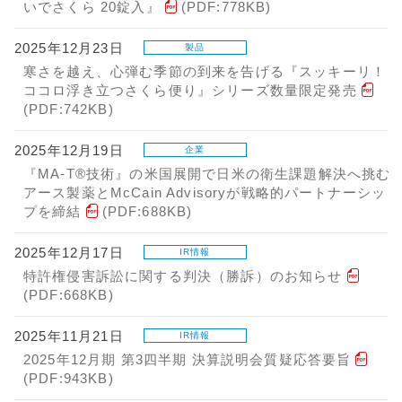
いでさくら 20錠入』
(PDF:778KB)
2025年12月23日
製品
寒さを越え、心弾む季節の到来を告げる『スッキーリ！
ココロ浮き立つさくら便り』シリーズ数量限定発売
(PDF:742KB)
2025年12月19日
企業
『MA-T®技術』の米国展開で日米の衛生課題解決へ挑む
アース製薬とMcCain Advisoryが戦略的パートナーシッ
プを締結
(PDF:688KB)
2025年12月17日
IR情報
特許権侵害訴訟に関する判決（勝訴）のお知らせ
(PDF:668KB)
2025年11月21日
IR情報
2025年12月期 第3四半期 決算説明会質疑応答要旨
(PDF:943KB)