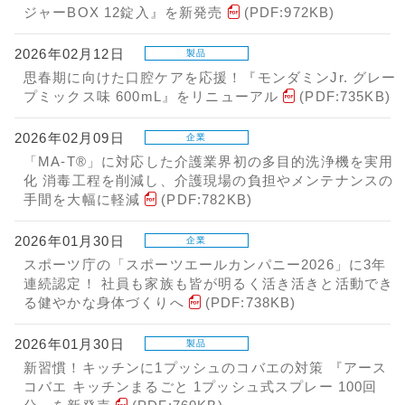
ジャーBOX 12錠入』を新発売
(PDF:972KB)
2026年02月12日
製品
思春期に向けた口腔ケアを応援！『モンダミンJr. グレー
プミックス味 600mL』をリニューアル
(PDF:735KB)
2026年02月09日
企業
「MA-T®」に対応した介護業界初の多目的洗浄機を実用
化 消毒工程を削減し、介護現場の負担やメンテナンスの
手間を大幅に軽減
(PDF:782KB)
2026年01月30日
企業
スポーツ庁の「スポーツエールカンパニー2026」に3年
連続認定！ 社員も家族も皆が明るく活き活きと活動でき
る健やかな身体づくりへ
(PDF:738KB)
2026年01月30日
製品
新習慣！キッチンに1プッシュのコバエの対策 『アース
コバエ キッチンまるごと 1プッシュ式スプレー 100回