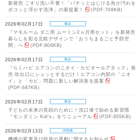
新発売 こすり洗い不要！「バチッとはじける泡が汚れを
ボコッと浮かす洗浄」の新提案！
(PDF:708KB)
2026年02月17日
製品
『マモルーム ダニ用 ムーミン2ヵ月用セット』を新発売
暮らしを彩る北欧デザインで「おうちまるごと予防空
間」へ
(PDF:808KB)
2026年02月17日
製品
『らくハピ エアコンのニオイ・カビオールアタック』発
売 吹出口にシュッとするだけ！エアコン内部の「ニオ
イ」と「カビ」問題に新しい解決策を提案
(PDF:687KB)
2026年02月17日
製品
子どもの未来の笑顔のために！洗口液で始める新習慣
『モンダミン Kid's』をリニューアル
(PDF:855KB)
2026年02月13日
IR情報
機構の変更及び役員の異動に関するお知らせ