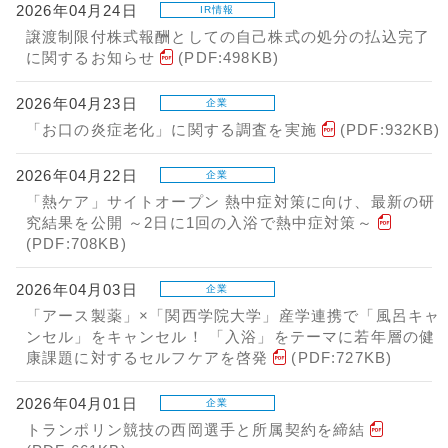
2026年04月24日
IR情報
譲渡制限付株式報酬としての自己株式の処分の払込完了
に関するお知らせ
(PDF:498KB)
2026年04月23日
企業
「お口の炎症老化」に関する調査を実施
(PDF:932KB)
2026年04月22日
企業
「熱ケア」サイトオープン 熱中症対策に向け、最新の研
究結果を公開 ～2日に1回の入浴で熱中症対策～
(PDF:708KB)
2026年04月03日
企業
「アース製薬」×「関西学院大学」産学連携で「風呂キャ
ンセル」をキャンセル！ 「入浴」をテーマに若年層の健
康課題に対するセルフケアを啓発
(PDF:727KB)
2026年04月01日
企業
トランポリン競技の西岡選手と所属契約を締結