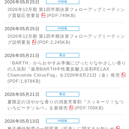
2026年05月25日
IR情報
2026年12月期 第1四半期決算フォローアップミーティン
グ質疑応答要旨
(PDF:749KB)
2026年05月25日
IR情報
2026年12月期 第1四半期決算フォローアップミーティン
グ説明要旨
(PDF:2,245KB)
2026年05月21日
製品
「BARTH」からおやすみ準備にぴったりなやさしい香り
の入浴剤『薬用BARTH中性重炭酸入浴剤RELAX
Chamomile CitrusFog』を2026年8月21日（金）発売
(PDF:1,878KB)
2026年05月21日
製品
夏限定の涼やかな香りの消臭芳香剤『スッキーリ！なつ
いろピーチソルベ』を新発売
(PDF:705KB)
2026年05月13日
IR情報
株主優待制度の一部変更（拡充）に関するお知らせ