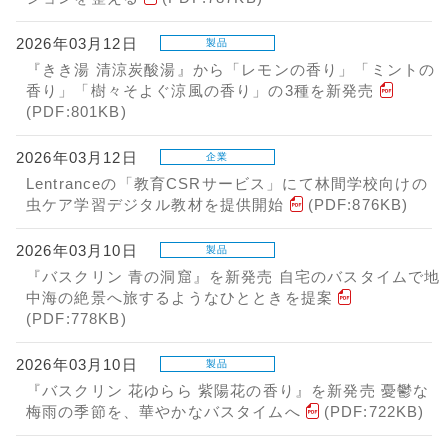
2026年03月12日
製品
『きき湯 清涼炭酸湯』から「レモンの香り」「ミントの
香り」「樹々そよぐ涼風の香り」の3種を新発売
(PDF:801KB)
2026年03月12日
企業
Lentranceの「教育CSRサービス」にて林間学校向けの
虫ケア学習デジタル教材を提供開始
(PDF:876KB)
2026年03月10日
製品
『バスクリン 青の洞窟』を新発売 自宅のバスタイムで地
中海の絶景へ旅するようなひとときを提案
(PDF:778KB)
2026年03月10日
製品
『バスクリン 花ゆらら 紫陽花の香り』を新発売 憂鬱な
梅雨の季節を、華やかなバスタイムへ
(PDF:722KB)