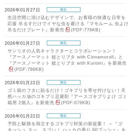
2026年01月27日
製品
生活空間に溶け込むデザインで、お客様の快適な日常を
応援 吊るすだけでイヤな虫を避ける『マモルーム 虫よけ
吊るだけプレート』新発売
(PDF:776KB)
2026年01月27日
製品
サンリオの人気キャラクターとコラボレーション！
『アースノーマット 蚊とりブタ with Cinnamoroll』と
『アースノーマット 蚊とりブタ with Kuromi』を新発売
(PDF:786KB)
2026年01月22日
製品
ゴミ箱のフタに貼るだけ！ゴキブリを寄せ付けない！天
然ハッカ油のゴキブリ忌避剤『アースゴキブリよけ ゴミ
箱用 2個入』を新発売
(PDF:676KB)
2026年01月22日
製品
予防と駆除を両立するゴキブリ対策の新提案！ ～『ゴ
キッシュ スッ、スゴい！ ハッカの香り 60プッシュ』を