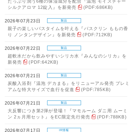
たっぷり潤う6種の保湿成分を配合『温泡 モイスチャー
シルクアロマ 12錠入』を新発売
(PDF:686KB)
2026年07月23日
製品
親子の楽しいバスタイムを叶える『バスクリン ももの香
り ノンタンデザイン』を新発売
(PDF:712KB)
2026年07月22日
製品
超軟水だから飲みやすいシリカ水『みんなのシリカ』を
新発売
(PDF:642KB)
2026年07月21日
製品
炭酸入浴剤『温泡 デカまる』をリニューアル発売 プレミ
アムな特大サイズで血行を促進
(PDF:785KB)
2026年07月21日
製品
大反響につき第2弾が登場！『マモルーム ダニ用 ムーミ
ン 2ヵ月用セット』をEC限定先行発売
(PDF:788KB)
2026年07月17日
IR情報