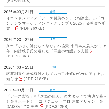
(PDF:661KB)
2026年03月31日
企業
オウンドメディア『アース製薬のシラミ相談室』が「コ
ンテンツマーケティング・グランプリ2025」優秀賞を受
賞！
(PDF:769KB)
2026年03月27日
企業
舞台『小さな神たちの祭り』へ協賛 東日本大震災から15
年、内館牧子氏の遺した「再生の物語」を支援
(PDF:668KB)
2026年03月25日
IR情報
譲渡制限付株式報酬としての自己株式の処分に関するお
知らせ
(PDF:718KB)
2026年03月23日
製品
「アース製薬」×『進撃の巨人』強力タッグで快適な暮ら
しをサポート！ 「ゴキジェットプロ 進撃デザイン」を
DAISOにて新発売
(PDF:842KB)