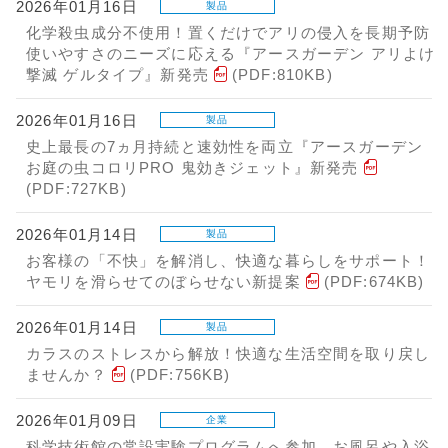
2026年01月16日
製品
化学殺虫成分不使用！置くだけでアリの侵入を長期予防
使いやすさのニーズに応える『アースガーデン アリよけ
撃滅 ゲルタイプ』新発売
(PDF:810KB)
2026年01月16日
製品
史上最長の7ヵ月持続と速効性を両立『アースガーデン
お庭の虫コロリPRO 鬼効きジェット』新発売
(PDF:727KB)
2026年01月14日
製品
お客様の「不快」を解消し、快適な暮らしをサポート！
ヤモリを滑らせてのぼらせない新提案
(PDF:674KB)
2026年01月14日
製品
カラスのストレスから解放！快適な生活空間を取り戻し
ませんか？
(PDF:756KB)
2026年01月09日
企業
科学技術館の常設実験プログラムへ参加 お風呂や入浴