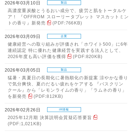
2026年03月10日
製品
高濃度重炭酸とうるおい成分で、疲労と肌をトータルケ
ア！ 『OFFROM スローリータブレット マスカットミン
トの香り』新発売
(PDF:766KB)
2026年03月09日
企業
健康経営への取り組みが評価され「ホワイト500」に6年
連続認定 特に優れた健康経営を実践する法人として、
2026年度も高い評価を獲得
(PDF:820KB)
2026年03月05日
製品
猛暑・真夏日の長期化に暑熱順化の新提案 涼やかな香り
で気分爽快、夏のだるい疲れをケアする 『バスクリン
クール』から「レモンライムの香り」「ラムネの香り」
を新発売
(PDF:812KB)
2026年02月26日
IR情報
2025年12月期 決算説明会質疑応答要旨
(PDF:1,021KB)