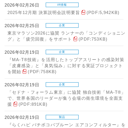
2026年02月26日
IR情報
2025年12月期 決算説明会説明要旨
(PDF:5,942KB)
2026年02月25日
企業
東京マラソン2026に協賛 ランナーの「コンディショニン
グ」と「疲労回復」をサポート
(PDF:753KB)
2026年02月19日
企業
『MA-T®技術』を活用したトップアスリートの感染対策
「皮膚感染」と「臭気悩み」に対する実証プロジェクト
を開始
(PDF:758KB)
2026年02月19日
企業
「セドナ・フォーラム東京」に協賛 独自技術「MA-T®」
で、世界各国のリーダーが集う会場の衛生環境を全面支
援
(PDF:891KB)
2026年02月19日
製品
『らくハピ バチボコバブルーン エアコンフィルター』を