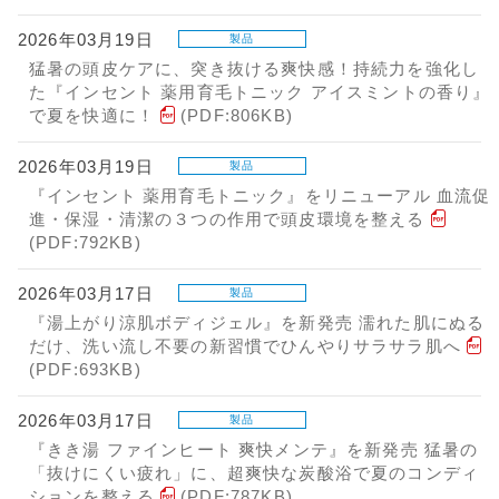
2026年03月19日
製品
猛暑の頭皮ケアに、突き抜ける爽快感！持続力を強化し
た『インセント 薬用育毛トニック アイスミントの香り』
で夏を快適に！
(PDF:806KB)
2026年03月19日
製品
『インセント 薬用育毛トニック』をリニューアル 血流促
進・保湿・清潔の３つの作用で頭皮環境を整える
(PDF:792KB)
2026年03月17日
製品
『湯上がり涼肌ボディジェル』を新発売 濡れた肌にぬる
だけ、洗い流し不要の新習慣でひんやりサラサラ肌へ
(PDF:693KB)
2026年03月17日
製品
『きき湯 ファインヒート 爽快メンテ』を新発売 猛暑の
「抜けにくい疲れ」に、超爽快な炭酸浴で夏のコンディ
ションを整える
(PDF:787KB)