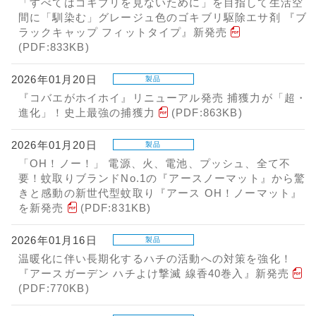
「すべてはゴキブリを見ないために」を目指して生活空
間に「馴染む」グレージュ色のゴキブリ駆除エサ剤 『ブ
ラックキャップ フィットタイプ』新発売
(PDF:833KB)
2026年01月20日
製品
『コバエがホイホイ』リニューアル発売 捕獲力が「超・
進化」！史上最強の捕獲力
(PDF:863KB)
2026年01月20日
製品
「OH！ノー！」 電源、火、電池、プッシュ、全て不
要！蚊取りブランドNo.1の『アースノーマット』から驚
きと感動の新世代型蚊取り『アース OH！ノーマット』
を新発売
(PDF:831KB)
2026年01月16日
製品
温暖化に伴い長期化するハチの活動への対策を強化！
『アースガーデン ハチよけ撃滅 線香40巻入』新発売
(PDF:770KB)