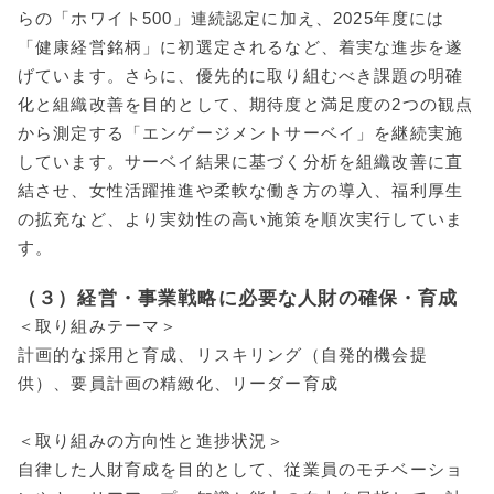
らの「ホワイト500」連続認定に加え、2025年度には
「健康経営銘柄」に初選定されるなど、着実な進歩を遂
げています。さらに、優先的に取り組むべき課題の明確
化と組織改善を目的として、期待度と満足度の2つの観点
から測定する「エンゲージメントサーベイ」を継続実施
しています。サーベイ結果に基づく分析を組織改善に直
結させ、女性活躍推進や柔軟な働き方の導入、福利厚生
の拡充など、より実効性の高い施策を順次実行していま
す。
（３）経営・事業戦略に必要な人財の確保・育成
＜取り組みテーマ＞
計画的な採用と育成、リスキリング（自発的機会提
供）、要員計画の精緻化、リーダー育成
＜取り組みの方向性と進捗状況＞
自律した人財育成を目的として、従業員のモチベーショ