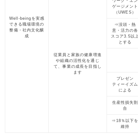
ワーク・エ
ゲージメン
（UWES）
Well-beingを実感
できる職場環境の
⇒没頭・熱
整備・社内文化醸
意・活力の
成
スコア3.5以
とする
従業員と家族の健康増進
や組織の活性化を通じ
て、事業の成長を目指し
ます
プレゼン
ティーイズ
による
生産性損失
合
⇒18％以下
維持