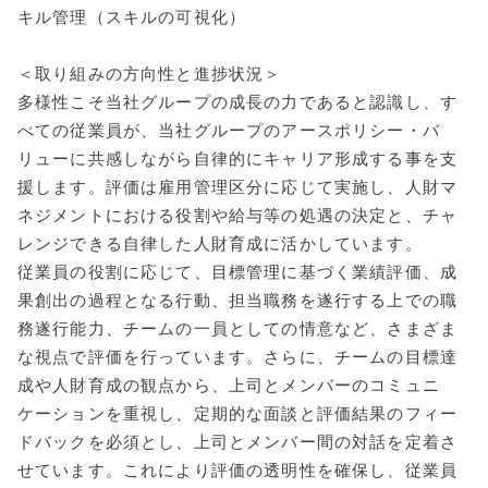
キル管理（スキルの可視化）
＜取り組みの方向性と進捗状況＞
多様性こそ当社グループの成長の力であると認識し、す
べての従業員が、当社グループのアースポリシー・バ
リューに共感しながら自律的にキャリア形成する事を支
援します。評価は雇用管理区分に応じて実施し、人財マ
ネジメントにおける役割や給与等の処遇の決定と、チャ
レンジできる自律した人財育成に活かしています。
従業員の役割に応じて、目標管理に基づく業績評価、成
果創出の過程となる行動、担当職務を遂行する上での職
務遂行能力、チームの一員としての情意など、さまざま
な視点で評価を行っています。さらに、チームの目標達
成や人財育成の観点から、上司とメンバーのコミュニ
ケーションを重視し、定期的な面談と評価結果のフィー
ドバックを必須とし、上司とメンバー間の対話を定着さ
せています。これにより評価の透明性を確保し、従業員