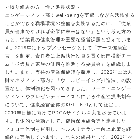
＜取り組みの方向性と進捗状況＞
エンゲージメント高くwell-beingを実感しながら活躍する
ことができる職場環境の整備を実践するために、「従業
員が健康でなければ企業に未来はない」という考え方の
もと、従業員の健康管理を重要な経営課題と捉えていま
す。2019年にトップメッセージとして「アース健康宣
言」を制定、責任者に上席執行役員を置く部門横断チー
ム「従業員と家族の健康を推進する委員会」を組織しま
した。また、専任の産業保健師を採用し、2022年には人
財マネジメント部内に「ウェルビーイング推進課」の設
置など、体制強化を図ってきました。ワーク・エンゲー
ジメントやプレゼンティーイズムによる生産性損失割合
について、健康経営全体のKGI・KPIとして設定し、
2030年目標に向けてPDCAサイクルを実働させていま
す。具体的な活動として、健康保険組合等と連携した
フォロー体制を運用し、ヘルスリテラシー向上施策を継
続的に実施しています。これらの成果として、2021年か