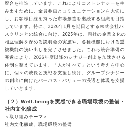
廃合を推進しています。これによりコストシナジーを生
み出すために、全員参画とコミュニケーションを大切に
し、お客様目線を持った市場創造を継続する組織を目指
しています。特に、2026年1月を期日とする株式会社バ
スクリンとの統合に向け、2025年は、両社の企業文化の
相互理解を深める説明会の実施や、各種機能における重
複機能の洗い出しを完了させました。これら統合準備の
完遂により、2026年度以降のシナジー創出を加速させる
体制を整えています。「人がすべて」という考えを中心
に、個々の成長と挑戦を支援し続け、グループシナジー
の創出に向けたパーパス・バリューの浸透と体現を支援
していきます。
（２）Well-beingを実感できる職場環境の整備・
社内文化醸成
＜取り組みテーマ＞
社内文化醸成、職場環境の整備