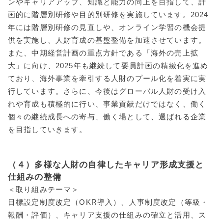
ンやキャリアアップ、知識と能力の向上を目指して、計
画的に階層別研修や目的別研修を実施しています。2024
年には階層別研修の見直しや、オンライン学習の機会提
供を実施し、人財育成の基盤整備を加速させています。
また、中期経営計画の重点方針である「海外の売上拡
大」に向け、2025年も継続して要員計画の精緻化を進め
ており、海外事業を牽引する人財のプール化を着実に実
行しています。さらに、今後はグローバル人財の受け入
れや育成も積極的に行い、事業貢献だけではなく、働く
個々の継続成長への寄与、働く場として、選ばれる企業
を目指していきます。
（４）多様な人財の自律したキャリア形成支援と
仕組みの整備
＜取り組みテーマ＞
目標設定制度改定（OKR導入）、人事制度改定（等級・
報酬・評価）、キャリア支援の仕組みの確立と活用、ス